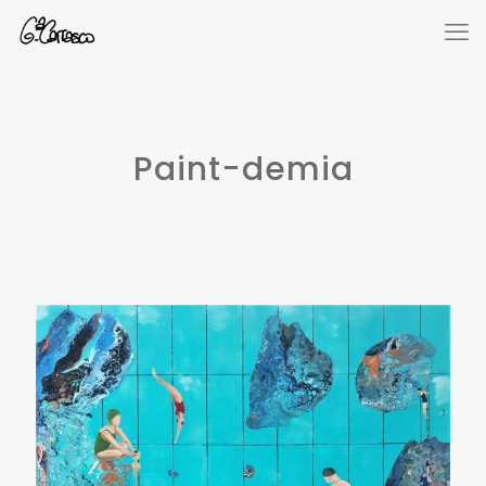
Paint-demia
No más Juegos
(90×90)